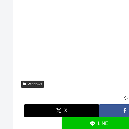
Windows
シ
X
LINE