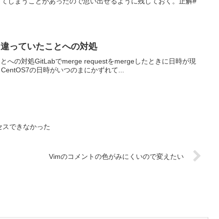
てしまうことがあったので思い出せるように残しておく。正解#
刻と違っていたことへの対処
の対処GitLabでmerge requestをmergeしたときに日時が現
entOS7の日時がいつのまにかずれて...
アクセスできなかった
Vimのコメントの色がみにくいので変えたい