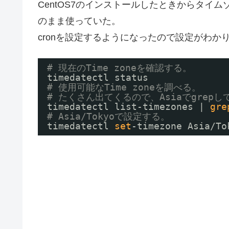
CentOS7のインストールしたときからタイ
のまま使っていた。
cronを設定するようになったので設定がわか
# 現在のTime zoneを確認する。
timedatectl status
# 使用可能なTime zoneを調べる。
# たくさん出てくるので、Asiaでgrep
timedatectl list-timezones | 
gre
# Asia/Tokyoで設定する。
timedatectl 
set
-timezone Asia
/To