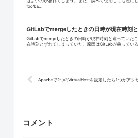
ばよいのか忘れてしまう。また、調べて使用しても逆にし
foo/ba...
GitLabでmergeしたときの日時が現在時
GitLabでmergeしたときの日時が現在時刻と違っていたことへ
在時刻とずれてしまっていた。原因はGitLabが乗っているC
Apacheで2つのVirtualHostを設定したら1つが
コメント