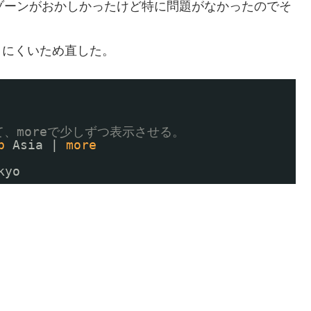
ムゾーンがおかしかったけど特に問題がなかったのでそ
りにくいため直した。
して、moreで少しずつ表示させる。
p
Asia | 
more
kyo