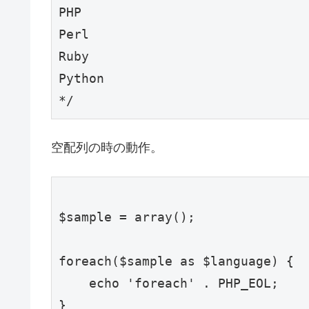
PHP

Perl

Ruby

Python

空配列の時の動作。
$sample = array();

foreach($sample as $language) {

    echo 'foreach' . PHP_EOL;

}
