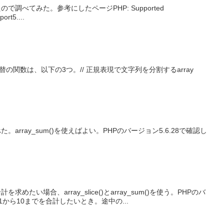
調べてみた。参考にしたページPHP: Supported
ort5....
れた。代替の関数は、以下の3つ。// 正規表現で文字列を分割するarray
rray_sum()を使えばよい。PHPのバージョン5.6.28で確認し
い場合、array_slice()とarray_sum()を使う。PHPのバ
、1から10までを合計したいとき。途中の...