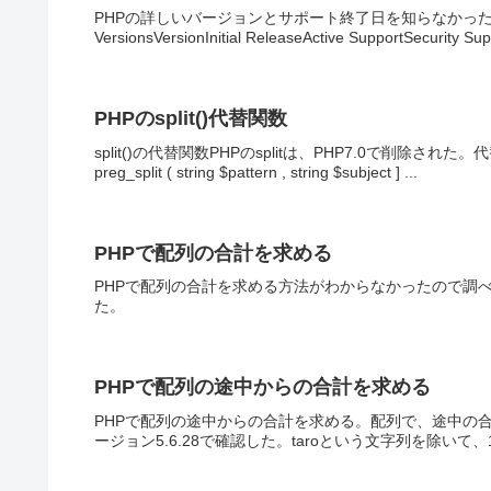
PHPの詳しいバージョンとサポート終了日を知らなかったので
VersionsVersionInitial ReleaseActive SupportSecurity Supp
PHPのsplit()代替関数
split()の代替関数PHPのsplitは、PHP7.0で削除さ
preg_split ( string $pattern , string $subject ] ...
PHPで配列の合計を求める
PHPで配列の合計を求める方法がわからなかったので調べた。a
た。
PHPで配列の途中からの合計を求める
PHPで配列の途中からの合計を求める。配列で、途中の合計を求めた
ージョン5.6.28で確認した。taroという文字列を除いて