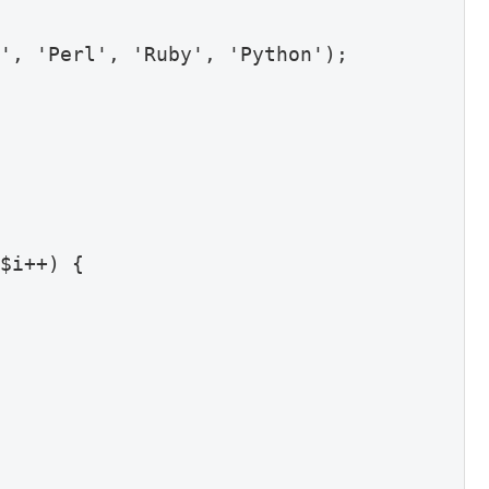
', 'Perl', 'Ruby', 'Python');

$i++) {
