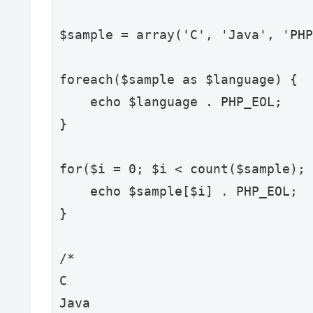
$sample = array('C', 'Java', 'PHP
foreach($sample as $language) {

    echo $language . PHP_EOL;

}

for($i = 0; $i < count($sample); 
    echo $sample[$i] . PHP_EOL;

}

/*

C

Java
