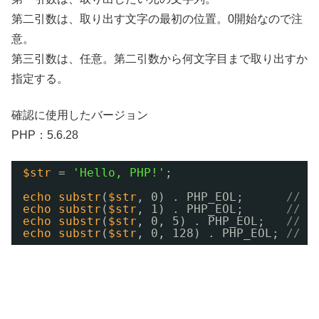
第二引数は、取り出す文字の最初の位置。0開始なので注
意。
第三引数は、任意。第二引数から何文字目まで取り出すか
指定する。
確認に使用したバージョン
PHP：5.6.28
$str
= 
'Hello, PHP!'
;
echo
substr
(
$str
, 0) . PHP_EOL;      
// 
echo
substr
(
$str
, 1) . PHP_EOL;      
// 
echo
substr
(
$str
, 0, 5) . PHP_EOL;   
// 
echo
substr
(
$str
, 0, 128) . PHP_EOL; 
// 