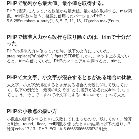
PHPで配列から最大値、最小値を取得する。
PHPで配列に入っている数値から最大値、最小値を取得する。max関
数、min関数を使う。確認に使用したバージョンPHP：
5.6.28$numbers = array(1, 3, 5, 7, 11, 13, 17);echo max($num...
PHPで標準入力から改行を取り除くのは、trimで十分だ
った
PHPの標準入力を使っていた時、以下のようにしていた。
preg_replace('/\r\n|\r|\n/', '', fgets(STDIN));しかし、ネット上を見てい
ると、trimを使っていた。PHPのマニュアルを調べると、trimに...
PHPで大文字、小文字が混在するときがある場合の比較
大文字、小文字が混在するときがある場合の比較に関して残してお
く。以下の例だと、最初のif文ではJとjに差異があるためfalseになっ
てしまう。そこで、すべて小文字にするstrtolowerか、すべて大文字
にするstrtoupperを用いる。...
PHPの小数点の扱い方
小数点の計算をするときに失敗してしまったので、残しておく。除算
と剰余、round、floor、ceil関数を使ったときの結果は以下の通り。//
除算echo 17 / 3 . PHP_EOL; // 5.6666666666667// 剰余...