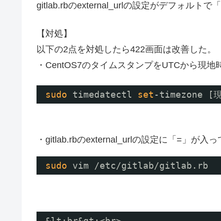
gitlab.rbのexternal_urlの設定がデフォ
【対処】
以下の2点を対処したら422画面は改善した。
・CentOS7のタイムスタンプをUTCから現
sudo
timedatectl 
set
-timezone
・gitlab.rbのexternal_urlの設定に「
sudo
vim 
/etc/gitlab/gitlab
.rb
&lt;br&gt;<br>