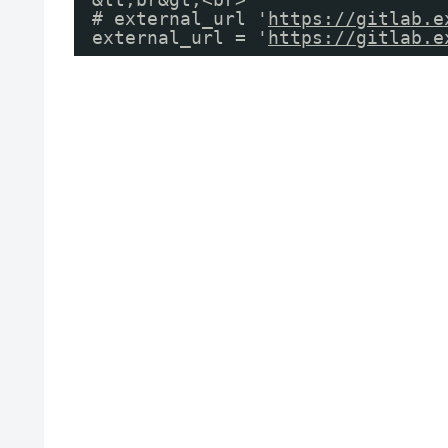
# external_url '
https://gitlab.e
external_url = '
https://gitlab.e