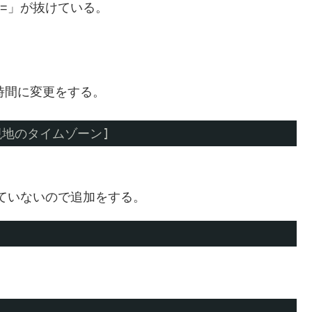
ルトで「=」が抜けている。
地時間に変更をする。
 [現地のタイムゾーン]
=」が入っていないので追加をする。