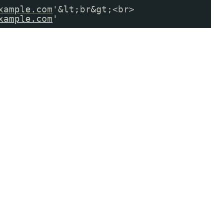
xample.com
'&lt;br&gt;<br>
xample.com
'