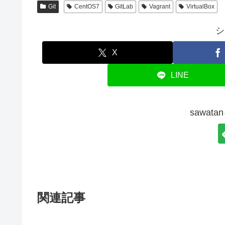
Git
CentOS7
GitLab
Vagrant
VirtualBox
シ
X
LINE
sawat
関連記事