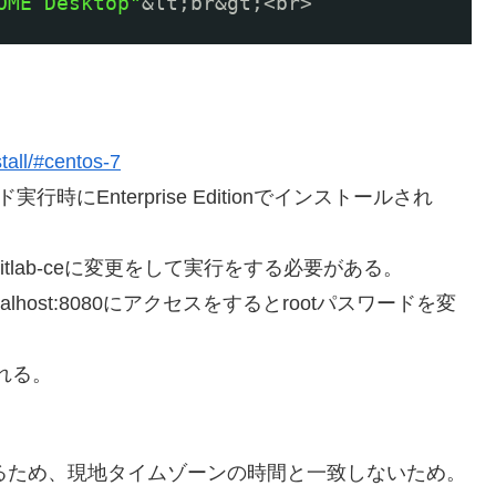
OME Desktop"
&lt;br&gt;<br>
stall/#centos-7
時にEnterprise Editionでインストールされ
eeからgitlab-ceに変更をして実行をする必要がある。
/localhost:8080にアクセスをするとrootパスワードを変
される。
ているため、現地タイムゾーンの時間と一致しないため。