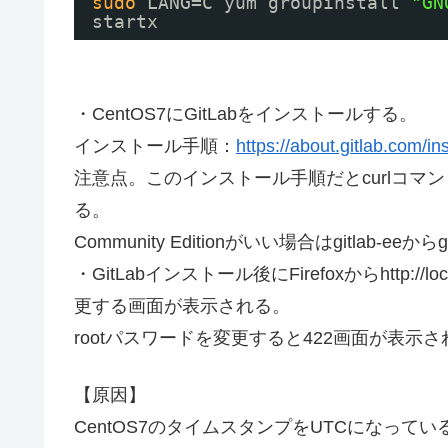
sudo
LANG=C yum groupinstall 
"GN
startx
・CentOS7にGitLabをインストールする。
インストール手順：
https://about.gitlab.com/in
注意点。このインストール手順だとcurlコマンド実行
る。
Community Editionがいい場合はgitlab-
・GitLabインストール後にFirefoxからhttp:/
更する画面が表示される。
rootパスワードを変更すると422画面が表示
【原因】
CentOS7のタイムスタンプをUTCになっ