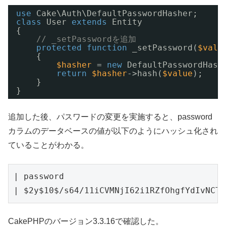
use
Cake\Auth\DefaultPasswordHasher;    
/
class
User 
extends
Entity
{
// _setPasswordを追加
protected
function
_setPassword(
$valu
{
$hasher
= 
new
DefaultPasswordHash
return
$hasher
->hash(
$value
);
}
}
追加した後、パスワードの変更を実施すると、password
カラムのデータベースの値が以下のようにハッシュ化され
ていることがわかる。
| password                                
CakePHPのバージョン3.3.16で確認した。