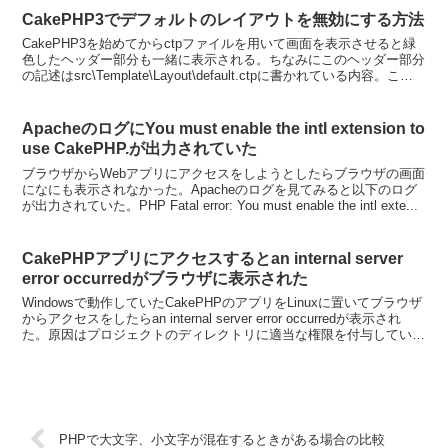
CakePHP3でデフォルトのレイアウトを無効にする方法
CakePHP3を始めてからctpファイルを用いて画面を表示させると緑
色したヘッダー部分も一緒に表示される。ちなみにこのヘッダー部分
の記述はsrc\Template\Layout\default.ctpに書かれている内容。この
ヘッダー部分を...
ApacheのログにYou must enable the intl extension to
use CakePHP.が出力されていた
ブラウザからWebアプリにアクセスをしようとしたらブラウザの画面
になにも表示されなかった。Apacheのログを見てみると以下のログ
が出力されていた。PHP Fatal error: You must enable the intl exte...
CakePHPアプリにアクセスするとan internal server
error occurredがブラウザに表示された
Windowsで動作していたCakePHPのアプリをLinuxに置いてブラウザ
からアクセスをしたらan internal server error occurredが表示され
た。原因はプロジェクトのディレクトリに適当な権限を付与していな
かっ...
PHPで大文字、小文字が混在するときがある場合の比較